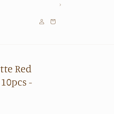
Log
Cart
in
tte Red
10pcs -