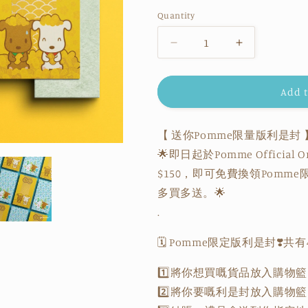
price
Quantity
Quantity
Decrease
Increase
quantity
quantity
for
for
Pomme
Pomme
Add t
&amp;
&amp;
Latte
Latte
【 送你Pomme限量版利是封 
Red
Red
Packet
Packet
🌟即日起於Pomme Official 
Long
Long
$150，即可免費換領Pomme
10pcs
10pcs
多買多送。
-
🌟
-
Wealth
Wealth
.
🗓 Pomme限定版利是封❣️
1️⃣
將你想買嘅貨品放入購物籃
2️⃣
將你要嘅利是封放入購物籃