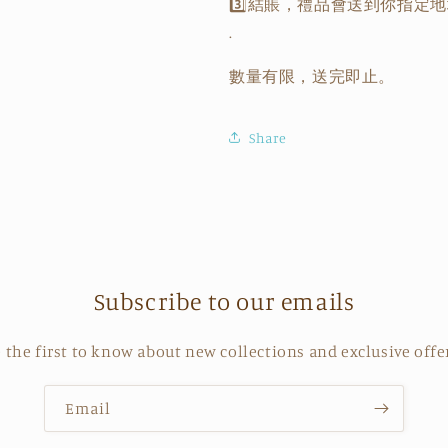
3️⃣
結賬，禮品會送到你指定地
.
數量有限，送完即止。
Share
Subscribe to our emails
 the first to know about new collections and exclusive offe
Email