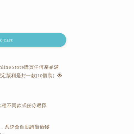
o cart
】
Online Store購買任何產品滿
限定版利是封一款(10個裝）🌟
共有4種不同款式任你選擇
，系統會自動調節價錢