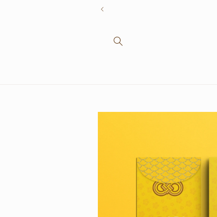
Skip to
content
Skip to
product
information